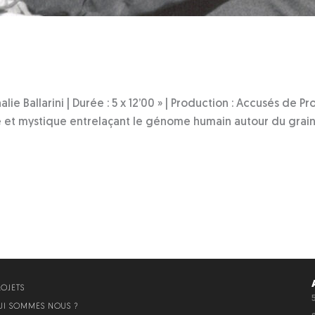
lie Ballarini | Durée : 5 x 12’00 » | Production : Accusés de
t mystique entrelaçant le génome humain autour du grain 
ROJETS
UI SOMMES NOUS ?